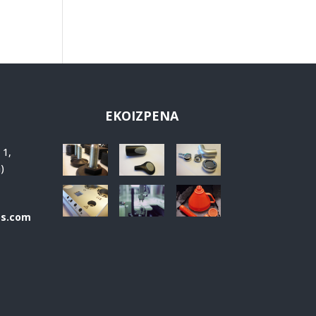
EKOIZPENA
 1,
)
os.com