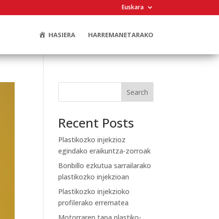
Euskara
HASIERA
HARREMANETARAKO
Search
Recent Posts
Plastikozko injekzioz
egindako eraikuntza-zorroak
Bonbillo ezkutua sarrailarako
plastikozko injekzioan
Plastikozko injekzioko
profilerako errematea
Motorraren tapa plastiko-