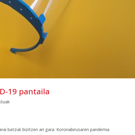
D-19 pantaila
ktuak
arai batzuk bizitzen ari gara. Koronabirusaren pandemia