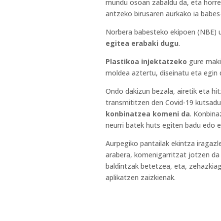
mundu osoan zabaldu da, eta horrek
antzeko birusaren aurkako ia babes-
Norbera babesteko ekipoen (NBE) urr
egitea erabaki dugu
.
Plastikoa injektatzeko
gure makin
moldea aztertu, diseinatu eta egin 
Ondo dakizun bezala, airetik eta hit
transmititzen den Covid-19 kutsadu
konbinatzea komeni da
. Konbina
neurri batek huts egiten badu edo 
Aurpegiko pantailak ekintza iragazl
arabera, komenigarritzat jotzen da
baldintzak betetzea, eta, zehazkiago
aplikatzen zaizkienak.