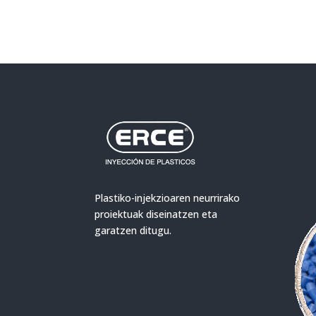
Plastiko-injekzioaren neurrirako
proiektuak diseinatzen eta
garatzen ditugu.