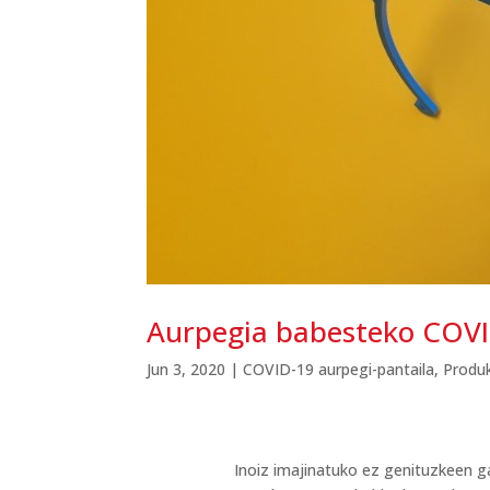
Aurpegia babesteko COVI
Jun 3, 2020
|
COVID-19 aurpegi-pantaila
,
Produ
Inoiz imajinatuko ez genituzkeen g