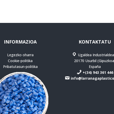
INFORMAZIOA
KONTAKTATU
Legezko oharra
Ugaldea Industrialdea
Cookie-politika
20170 Usurbil (Gipuzkoa
Pribatutasun-politika
España
+(34) 943 361 446
info@larranagaplastic