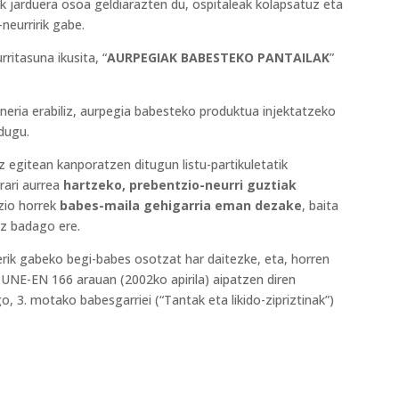
 jarduera osoa geldiarazten du, ospitaleak kolapsatuz eta
neurririk gabe.
itasuna ikusita, “
AURPEGIAK BABESTEKO PANTAILAK
”
eria erabiliz, aurpegia babesteko produktua injektatzeko
dugu.
z egitean kanporatzen ditugun listu-partikuletatik
rari aurrea
hartzeko, prebentzio-neurri guztiak
zio horrek
babes-maila gehigarria eman dezake
, baita
ez badago ere.
erik gabeko begi-babes osotzat har daitezke, eta, horren
 UNE-EN 166 arauan (2002ko apirila) aipatzen diren
, 3. motako babesgarriei (“Tantak eta likido-zipriztinak”)