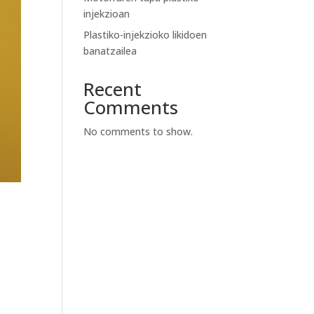
injekzioan
Plastiko-injekzioko likidoen
banatzailea
Recent
Comments
No comments to show.